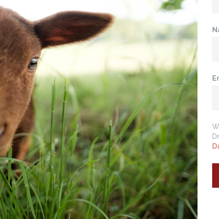
N
E
Wi
Dr
D