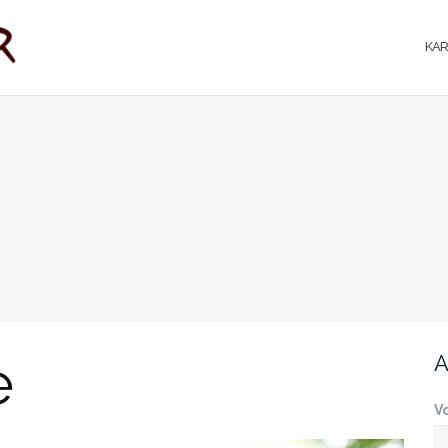
KAR
e
A
V