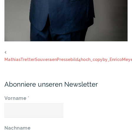
MathiasTretterSouveraenPressebild4hoch_copyby_EnricoMey
Abonniere unseren Newsletter
Vorname
*
Nachname