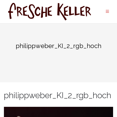
Zum
Inhalt
springen
philippweber_KI_2_rgb_hoch
philippweber_KI_2_rgb_hoch