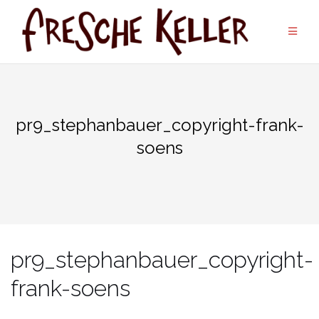
Zum
Inhalt
springen
pr9_stephanbauer_copyright-frank-
soens
pr9_stephanbauer_copyright-
frank-soens