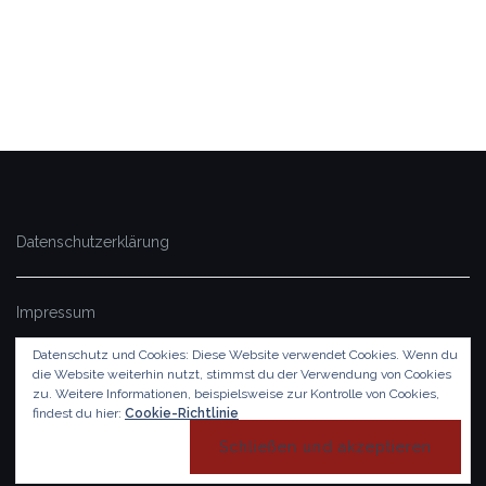
Datenschutzerklärung
Impressum
Datenschutz und Cookies: Diese Website verwendet Cookies. Wenn du
die Website weiterhin nutzt, stimmst du der Verwendung von Cookies
© 2019 by Fresche Keller
zu.
Weitere Informationen, beispielsweise zur Kontrolle von Cookies,
Theme von
Colorlib
Powered by
WordPress
findest du hier:
Cookie-Richtlinie