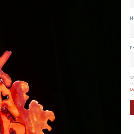
N
E
Wi
Dr
D