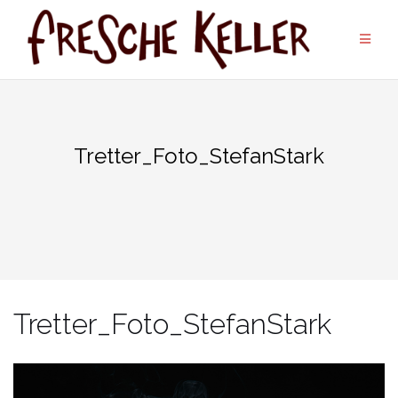
Zum
Inhalt
springen
Tretter_Foto_StefanStark
Tretter_Foto_StefanStark